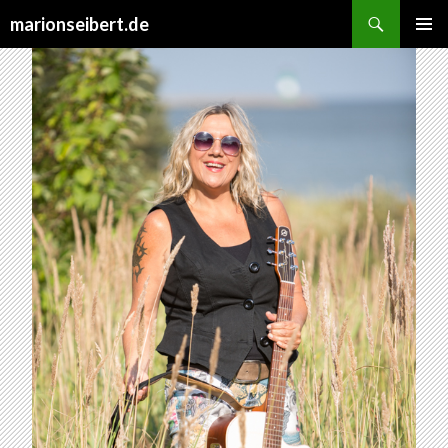
Suchen
marionseibert.de
SPRINGE
PRIMÄR
ZUM
MENÜ
INHALT