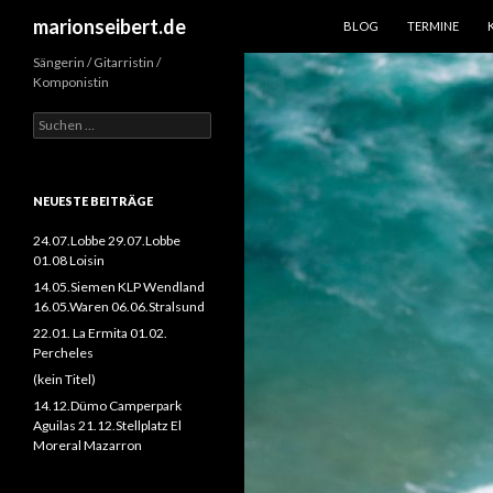
SPRINGE ZUM INHALT
Suchen
marionseibert.de
BLOG
TERMINE
Sängerin / Gitarristin /
Komponistin
Suchen
nach:
NEUESTE BEITRÄGE
24.07.Lobbe 29.07.Lobbe
01.08 Loisin
14.05.Siemen KLP Wendland
16.05.Waren 06.06.Stralsund
22.01. La Ermita 01.02.
Percheles
(kein Titel)
14.12.Dümo Camperpark
Aguilas 21.12.Stellplatz El
Moreral Mazarron