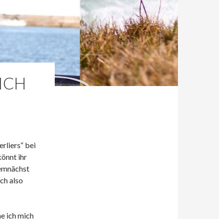
 ICH
erliers“ bei
önnt ihr
demnächst
ch also
e ich mich