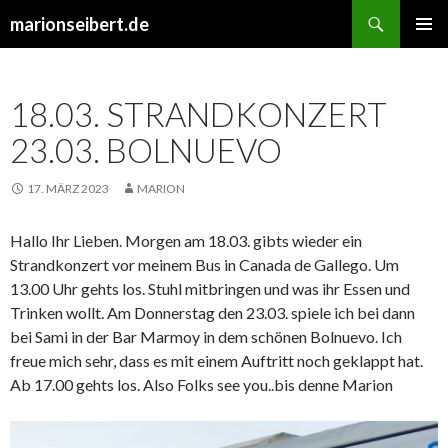
Suchen
marionseibert.de
SPRINGE
PRIMÄR
ZUM
MENÜ
INHALT
18.03. STRANDKONZERT
23.03. BOLNUEVO
17. MÄRZ 2023
MARION
Hallo Ihr Lieben. Morgen am 18.03. gibts wieder ein
Strandkonzert vor meinem Bus in Canada de Gallego. Um
13.00 Uhr gehts los. Stuhl mitbringen und was ihr Essen und
Trinken wollt. Am Donnerstag den 23.03. spiele ich bei dann
bei Sami in der Bar Marmoy in dem schönen Bolnuevo. Ich
freue mich sehr, dass es mit einem Auftritt noch geklappt hat.
Ab 17.00 gehts los. Also Folks see you..bis denne Marion